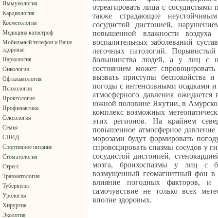
Иммунология
отреагировать лица с сосудистыми 
Кардиология
также страдающие неустойчивым
Косметология
сосудистой дистонией, нарушение
Медицина катастроф
повышенной влажности воздуха 
воспалительных заболеваний сустав
Мобильный телефон и Ваше
здоровье
легочных патологий. Порывистый
большинства людей, а у лиц с н
Наркология
состоянием может спровоцировать 
Онкология
вызвать приступы беспокойства и
Офтальмология
погоды с интенсивными осадками и
Психология
атмосферного давления ожидается 
Проктология
южной половине Якутии, в Амурской
Профилактика
комплекс возможных метеопатическ
Сексология
этих регионов. На крайнем севе
Семья
повышенное атмосферное давление
СПИД
морозами будут формировать погоду
спровоцировать спазмы сосудов у ги
Спортивное питание
сосудистой дистонией, стенокардие
Стоматология
мозга, бронхоспазмы у лиц с б
Стресс
возмущенный геомагнитный фон в э
Травматология
влияние погодных факторов, и
Туберкулез
самочувствие не только всех мет
Урология
вполне здоровых.
Хирургия
Экология