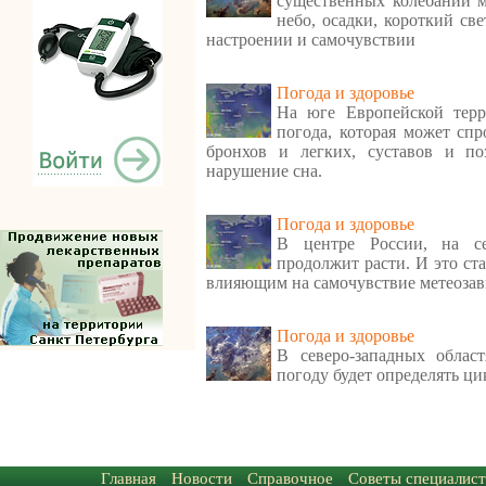
существенных колебаний м
небо, осадки, короткий св
настроении и самочувствии
Погода и здоровье
На юге Европейской терр
погода, которая может спр
бронхов и легких, суставов и по
нарушение сна.
Погода и здоровье
В центре России, на се
продолжит расти. И это ст
влияющим на самочувствие метеоза
Погода и здоровье
В северо-западных облас
погоду будет определять ци
Главная
Новости
Справочное
Советы специалист