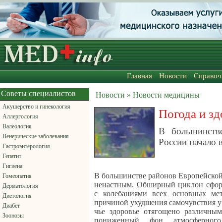
Главная
Новости
Справоч
Советы специалистов
Новости » Новости медицины
Акушерство и гинекология
Погода и зд
Аллергология
Валеология
В большинств
Венерические заболевания
России начало 
Гастроэнтерология
Гепатит
Гигиена
В большинстве районов Европейской
Гомеопатия
ненастным. Обширный циклон сфор
Дерматология
с колебаниями всех основных мет
Диетология
причиной ухудшения самочувствия у
Диабет
чье здоровье отягощено различны
Зоонозы
пониженный фон атмосферного